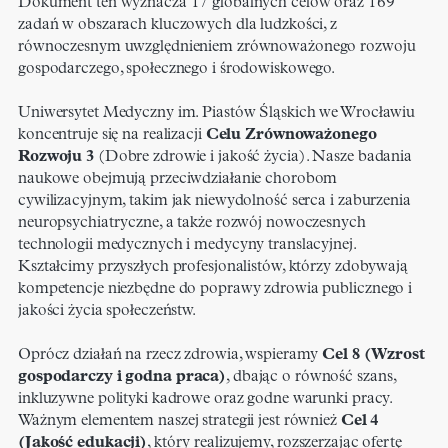
Dokument ten wyznacza 17 globalnych celów oraz 169
zadań w obszarach kluczowych dla ludzkości, z
równoczesnym uwzględnieniem zrównoważonego rozwoju
gospodarczego, społecznego i środowiskowego.
Uniwersytet Medyczny im. Piastów Śląskich we Wrocławiu
koncentruje się na realizacji
Celu Zrównoważonego
Rozwoju 3
(Dobre zdrowie i jakość życia). Nasze badania
naukowe obejmują przeciwdziałanie chorobom
cywilizacyjnym, takim jak niewydolność serca i zaburzenia
neuropsychiatryczne, a także rozwój nowoczesnych
technologii medycznych i medycyny translacyjnej.
Kształcimy przyszłych profesjonalistów, którzy zdobywają
kompetencje niezbędne do poprawy zdrowia publicznego i
jakości życia społeczeństw.
Oprócz działań na rzecz zdrowia, wspieramy
Cel 8 (Wzrost
gospodarczy i godna praca)
, dbając o równość szans,
inkluzywne polityki kadrowe oraz godne warunki pracy.
Ważnym elementem naszej strategii jest również
Cel 4
(Jakość edukacji)
, który realizujemy, rozszerzając ofertę