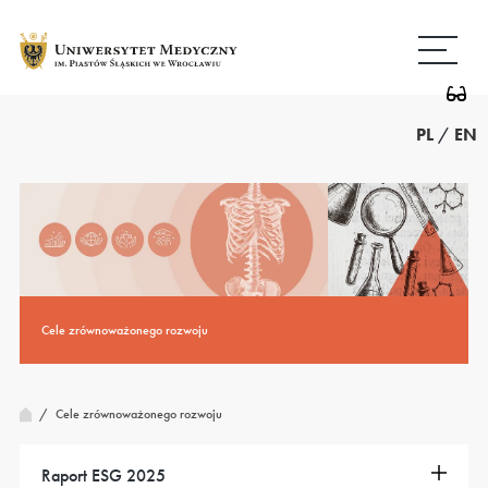
Przejdź
Wróć
do
do
treści
strony
głównej
PL
/
EN
Cele zrównoważonego rozwoju
/
Cele zrównoważonego rozwoju
Raport ESG 2025