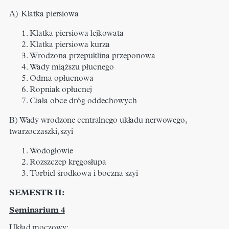
A) Klatka piersiowa
Klatka piersiowa lejkowata​
Klatka piersiowa kurza​
Wrodzona przepuklina przeponowa​
Wady miąższu płucnego​
Odma opłucnowa​
Ropniak opłucnej​
Ciała obce dróg oddechowych
B) Wady wrodzone centralnego układu nerwowego,
twarzoczaszki, szyi​
Wodogłowie​
Rozszczep kręgosłupa​
Torbiel środkowa i boczna szyi​
SEMESTR II:
Seminarium 4
Układ moczowy: