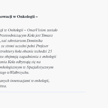
owacji w Onkologii –
i w Onkologii – OncoVision zostało
Przewodniczącym Koła jest Tomasz
, zaś sekretarzem Dominika
ze stroni uczelni pełni Profesor
truktury koła obecnie wchodzi 25
we obejmują zagadnienia z onkologii
kania Koła odbywają się na
onkologicznym w Specjalistycznym
kiego w Wałbrzychu.
anych innowacjami w onkologii,
stwa.