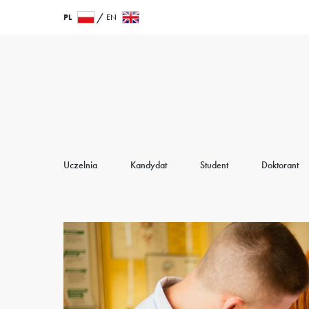
Przejdź
Wróć
PL
EN
do
do
treści
strony
głównej
Uczelnia
Kandydat
Student
Doktorant