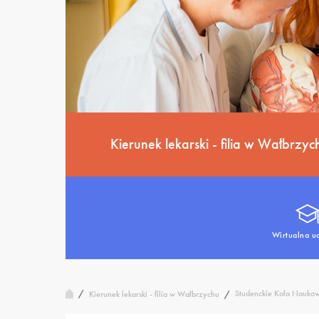
Kierunek lekarski - filia w Wałbrzyc
Wirtualna u
/
Studenckie Koła Nauko
Kierunek lekarski - filia w Wałbrzychu
/