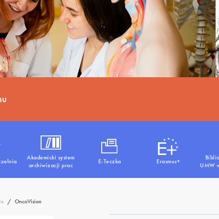
hu
Akademicki system
Bibli
czelnia
E-Teczka
Erasmus+
archiwizacji prac
UMW w
we
/
OncoVision