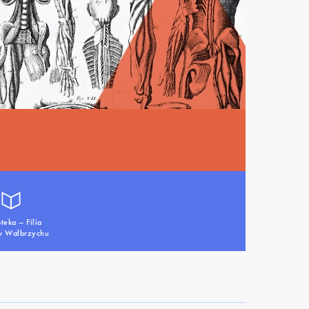
oteka – Filia
 Wałbrzychu