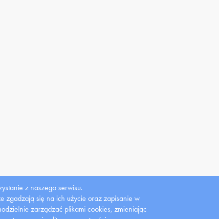
ystanie z naszego serwisu.
 że zgadzają się na ich użycie oraz zapisanie w
dzielnie zarządzać plikami cookies, zmieniając
Gazeta
Gazeta studencka
Wydawnictwo