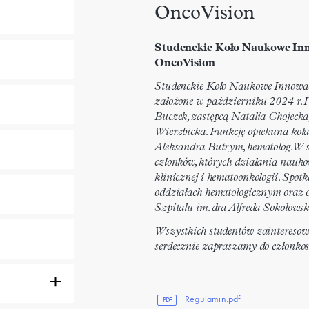
OncoVision
Studenckie Koło Naukowe Inn
OncoVision
Studenckie Koło Naukowe Innowacj
założone w październiku 2024 r. 
Buczek, zastępcą Natalia Chojecka
Wierzbicka. Funkcję opiekuna koła 
Aleksandra Butrym, hematolog. W s
członków, których działania nauko
klinicznej i hematoonkologii. Spot
oddziałach hematologicznym oraz 
Szpitalu im. dra Alfreda Sokołows
Wszystkich studentów zainteresow
serdecznie zapraszamy do członko
Regulamin.pdf
PDF