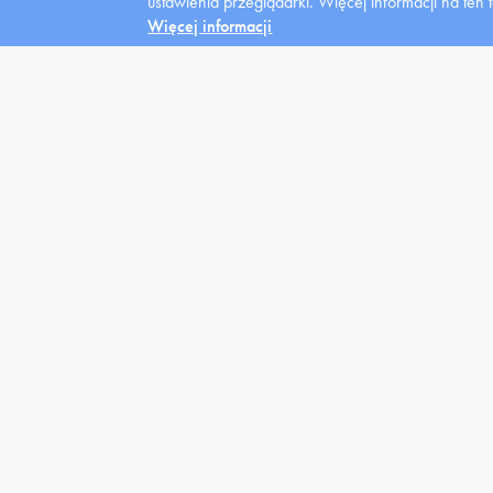
ustawienia przeglądarki.
Więcej informacji na ten 
mediów
Więcej informacji
Uczelnia
Kandydat
Stu
Władze
News
Domy
Struktura
Oferta
Kred
Zarządzenia
Warunki
Styp
Placówki lecznicze
Rejestracja
Wspa
Fundacja
Klasy Patronackie
Stud
niep
Galeria
FAQ
.
Informacje dot.
Przetwarzania Danych
Osobowych
Polityka prywatności
Bezpieczeństwo
Uczelnia