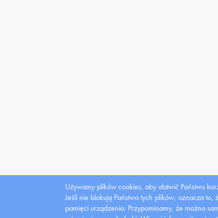
Używamy plików cookies, aby ułatwić Państwu korz
Jeśli nie blokują Państwo tych plików, oznacza to,
pamięci urządzenia. Przypominamy, że można samo
Dla