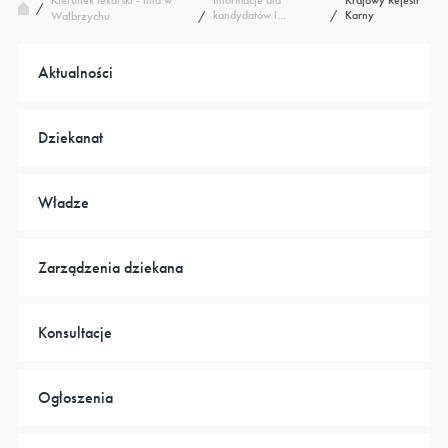
Kierunek lekarski - filia w
Informacje dla
Krajowy Rejestr
/
kandydatów i…
/
Karny
Wałbrzychu
/
Aktualności
Dziekanat
Władze
Zarządzenia dziekana
Konsultacje
Ogłoszenia