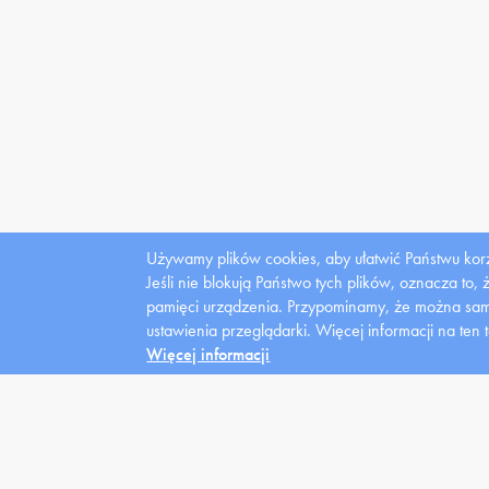
Używamy plików cookies, aby ułatwić Państwu korz
Jeśli nie blokują Państwo tych plików, oznacza to,
pamięci urządzenia. Przypominamy, że można samo
Dla
ustawienia przeglądarki.
Więcej informacji na ten 
mediów
Więcej informacji
Uczelnia
Kandydat
Stu
Władze
News
Domy