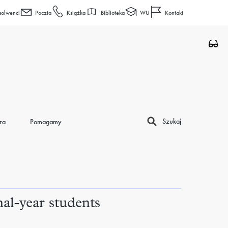
Biblioteka
WU
solwenci
Poczta
Książka
Kontakt
Szukaj
ra
Pomagamy
nal-year students