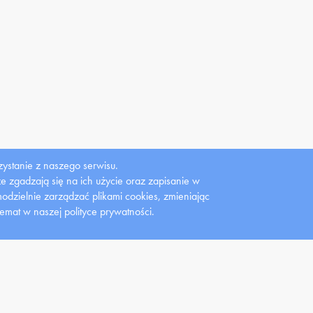
ystanie z naszego serwisu.
 że zgadzają się na ich użycie oraz zapisanie w
dzielnie zarządzać plikami cookies, zmieniając
Gazeta
Gazeta studencka
Wydawnictwo
temat w naszej polityce prywatności.
Uczelniana
Lemiesz
UMW
dent
Pracownik
Nauka
 studenckie
Instrukcja obsługi strony
Konferencje