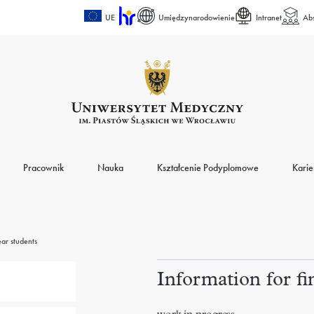
UE
Umiędzynarodowienie
Intranet
Ab
Pracownik
Nauka
Kształcenie Podyplomowe
Karie
ear students
Information for fi