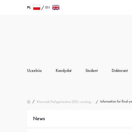
Przejdź
Wróć
PL
EN
do
do
treści
strony
głównej
Uczelnia
Kandydat
Student
Doktorant
/
Information for final-y
Kierunek Pielęgniarstwo (ED)- nursing…
/
News