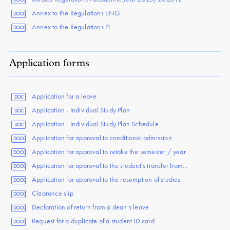
Annex to the Regulations ENG
DOCX
Annex to the Regulations PL
DOCX
Application forms
Application for a leave
DOC
Application - Individual Study Plan
DOC
Application - Individual Study Plan Schedule
DOC
Application for approval to conditional admission
DOCX
Application for approval to retake the semester / year
DOCX
Application for approval to the student's transfer from...
DOCX
Application for approval to the resumption of studies
DOCX
Clearance slip
DOCX
Declaration of return from a dean's leave
DOCX
Request for a duplicate of a student ID card
DOCX