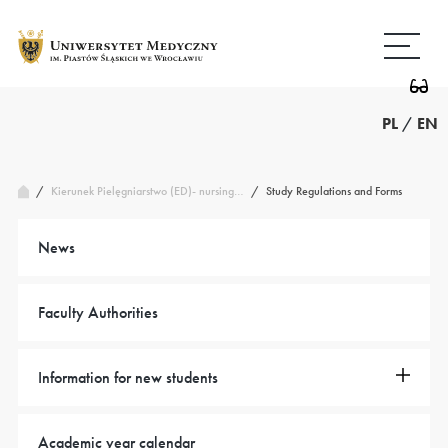
Przejdź
Wróć
do
do
treści
strony
głównej
PL
/
EN
/
Study Regulations and Forms
Kierunek Pielęgniarstwo (ED)- nursing…
/
News
Faculty Authorities
Information for new students
Academic year calendar