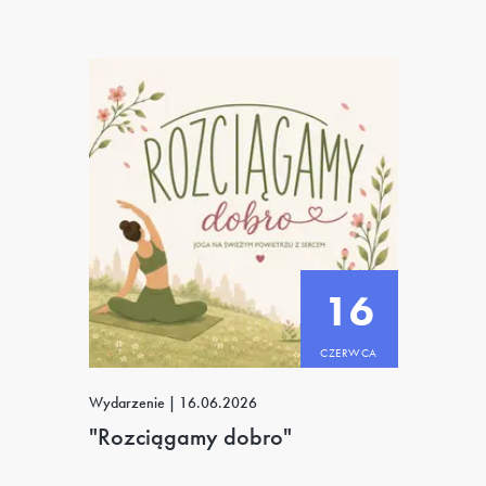
16
CZERWCA
Wydarzenie
|
16.06.2026
"Rozciągamy dobro"