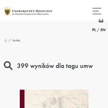
Ostatnia
Przejdź
Wróć
do
do
treści
strony
strona
głównej
PL
/
EN
/
Szukaj
399 wyników dla tagu umw