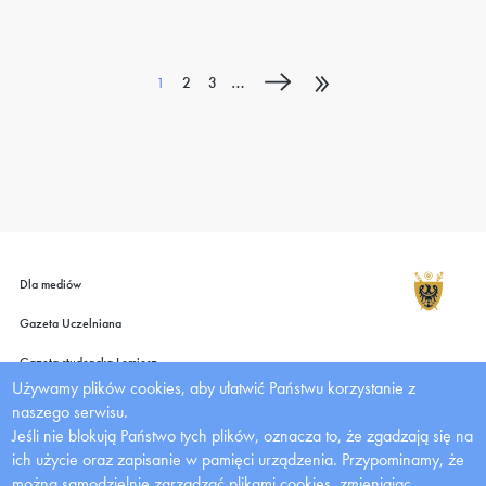
Stronicowanie
»
Bieżąca
Strona
Strona
…
1
2
3
strona
Dla mediów
Gazeta Uczelniana
Gazeta studencka Lemiesz
Używamy plików cookies, aby ułatwić Państwu korzystanie z
Wydawnictwo UMW
naszego serwisu.
Jeśli nie blokują Państwo tych plików, oznacza to, że zgadzają się na
Deklaracja dostępności
ich użycie oraz zapisanie w pamięci urządzenia. Przypominamy, że
Zadania Dofinansowane z Budżetu Państwa
można samodzielnie zarządzać plikami cookies, zmieniając