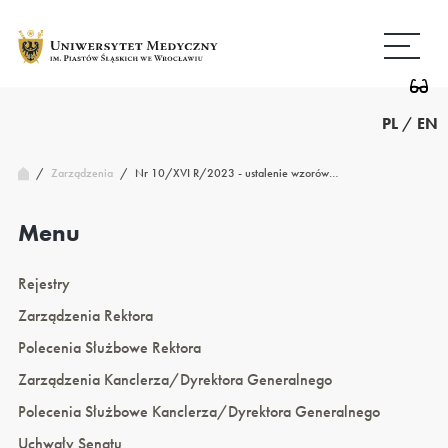
Przejdź
Wróć
do
do
treści
strony
głównej
PL
/
EN
/
Nr 10/XVI R/2023 - ustalenie wzorów…
Zarządzenia
/
Menu
Rejestry
Zarządzenia Rektora
Polecenia Służbowe Rektora
Zarządzenia Kanclerza/Dyrektora Generalnego
Polecenia Służbowe Kanclerza/Dyrektora Generalnego
Uchwały Senatu