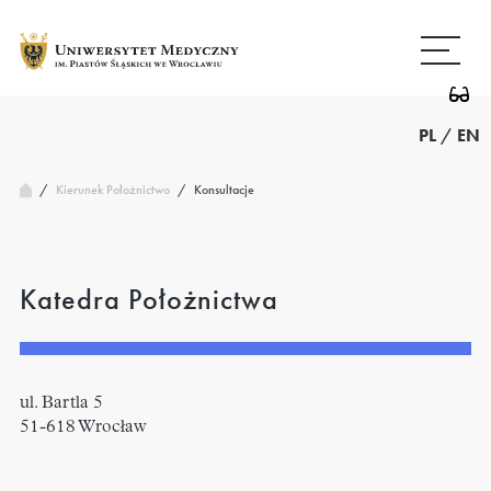
Przejdź
Wróć
do
do
treści
strony
głównej
PL
/
EN
/
Konsultacje
Kierunek Położnictwo
/
Katedra Położnictwa
ul. Bartla 5
51-618 Wrocław