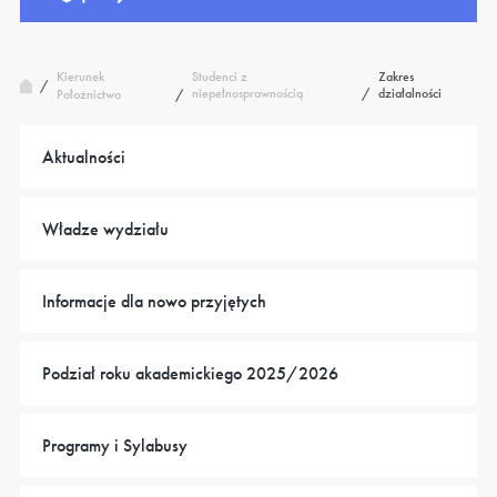
Kierunek
Studenci z
Zakres
/
niepełnosprawnością
/
działalności
Położnictwo
/
Aktualności
Władze wydziału
Informacje dla nowo przyjętych
Podział roku akademickiego 2025/2026
Programy i Sylabusy