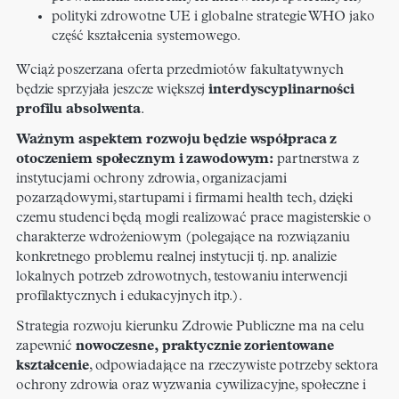
polityki zdrowotne UE i globalne strategie WHO jako
część kształcenia systemowego.
Wciąż poszerzana oferta przedmiotów fakultatywnych
będzie sprzyjała jeszcze większej
interdyscyplinarności
profilu absolwenta
.
Ważnym aspektem rozwoju będzie współpraca z
otoczeniem społecznym i zawodowym:
partnerstwa z
instytucjami ochrony zdrowia, organizacjami
pozarządowymi, startupami i firmami health tech, dzięki
czemu studenci będą mogli realizować prace magisterskie o
charakterze wdrożeniowym (polegające na rozwiązaniu
konkretnego problemu realnej instytucji tj. np. analizie
lokalnych potrzeb zdrowotnych, testowaniu interwencji
profilaktycznych i edukacyjnych itp.).
Strategia rozwoju kierunku Zdrowie Publiczne ma na celu
zapewnić
nowoczesne, praktycznie zorientowane
kształcenie
, odpowiadające na rzeczywiste potrzeby sektora
ochrony zdrowia oraz wyzwania cywilizacyjne, społeczne i