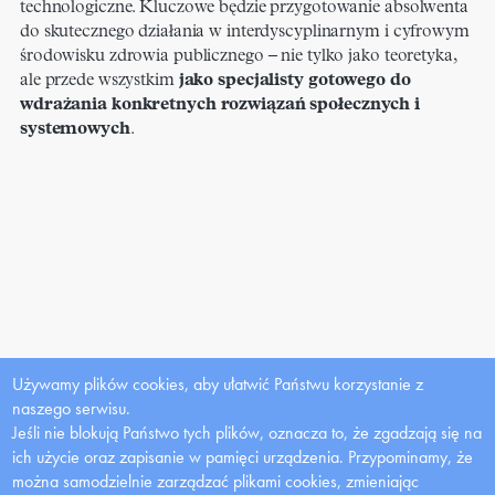
technologiczne. Kluczowe będzie przygotowanie absolwenta
do skutecznego działania w interdyscyplinarnym i cyfrowym
środowisku zdrowia publicznego – nie tylko jako teoretyka,
ale przede wszystkim
jako specjalisty gotowego do
wdrażania konkretnych rozwiązań społecznych i
systemowych
.
Używamy plików cookies, aby ułatwić Państwu korzystanie z
naszego serwisu.
Jeśli nie blokują Państwo tych plików, oznacza to, że zgadzają się na
ich użycie oraz zapisanie w pamięci urządzenia. Przypominamy, że
można samodzielnie zarządzać plikami cookies, zmieniając
Dla mediów