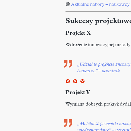
🟢
Aktualne nabory – naukowcy
Sukcesy projekto
Projekt X
Wdrożenie innowacyjnej metody 
„Udział w projekcie znacząc
badawcze.” – uczestnik
Projekt Y
Wymiana dobrych praktyk dydak
„Mobilność pozwoliła nawią
międzynarodowe.” – uczestn