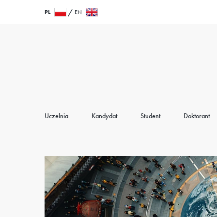
Przejdź
Wróć
PL
EN
do
do
treści
strony
głównej
Uczelnia
Kandydat
Student
Doktorant