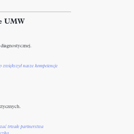
we UMW
diagnostycznej.
o zwiększył nasze kompetencje
tycznych.
zać trwałe partnerstwa
iczka