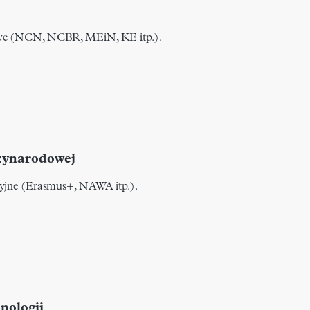
owe (NCN, NCBR, MEiN, KE itp.).
zynarodowej
cyjne (Erasmus+, NAWA itp.).
nologii