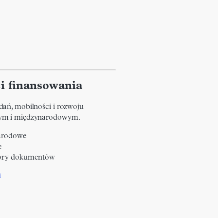
i finansowania
dań, mobilności i rozwoju
wym i międzynarodowym.
narodowe
e
wzory dokumentów
i