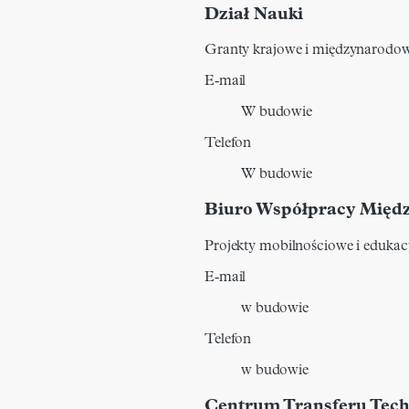
Dział Nauki
Granty krajowe i międzynarod
E‑mail
W budowie
Telefon
W budowie
Biuro Współpracy Międ
Projekty mobilnościowe i eduka
E‑mail
w budowie
Telefon
w budowie
Centrum Transferu Tech