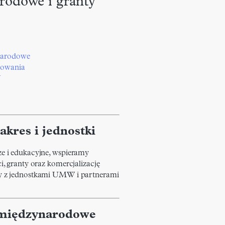
rodowe i granty
narodowe
sowania
W
kres i jednostki
 i edukacyjne, wspieramy
, granty oraz komercjalizację
 z jednostkami UMW i partnerami
 międzynarodowe