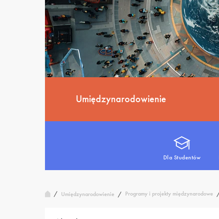
Umiędzynarodowienie
Dla Studentów
/
Programy i projekty międzynarodowe
Umiędzynarodowienie
/