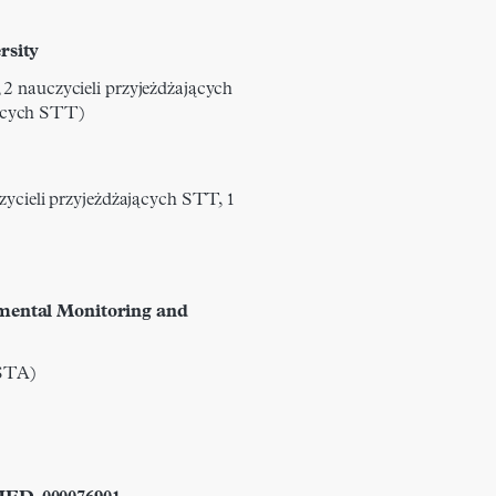
rsity
 2 nauczycieli przyjeżdżających
ących STT)
czycieli przyjeżdżających STT, 1
mental Monitoring and
 STA)