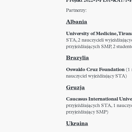
Projekt
2022-1-PL01-KA171-
Partnerzy:
Albania
University of Medicine, Tiran
STA, 2 nauczycieli wyjeżdżając
przyjeżdżających SMP, 2 stude
Brazylia
Oswaldo Cruz Foundation
(1 
nauczyciel wyjeżdżający STA)
Gruzja
Caucasus International Unive
przyjeżdżających STA, 1 nauczyc
przyjeżdżający SMP)
Ukraina