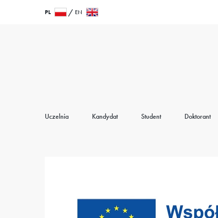
Przejdź
Wróć
PL
EN
do
do
treści
strony
głównej
Uczelnia
Kandydat
Student
Doktorant