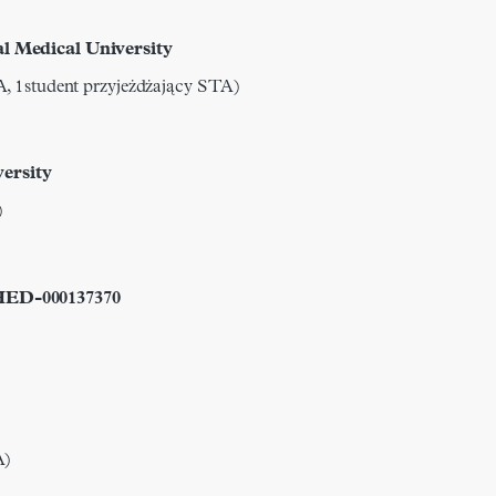
l Medical University
A, 1student przyjeżdżający STA)
ersity
)
HED-000137370
A)