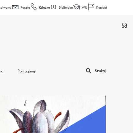
Biblioteka
WU
solwenci
Poczta
Książka
Kontakt
Szukaj
ra
Pomagamy