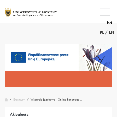
Przejdź
Wróć
do
do
treści
strony
głównej
PL
/
EN
/
Wsparcie językowe - Online Language…
Erasmus+
/
Aktualności