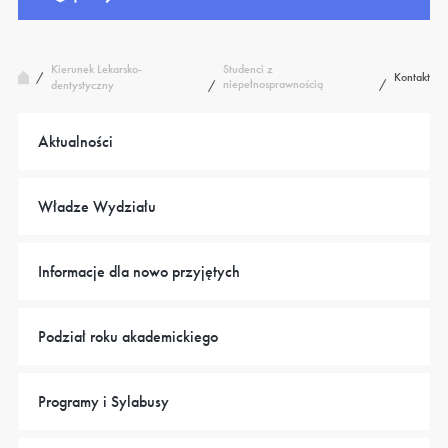
Kierunek Lekarsko-
Studenci z
/
Kontakt
niepełnosprawnością
/
dentystyczny
/
Aktualności
Władze Wydziału
Informacje dla nowo przyjętych
Podział roku akademickiego
Programy i Sylabusy