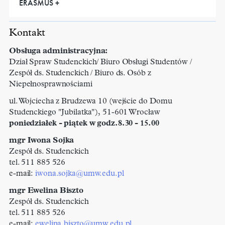
ERASMUS +
Kontakt
Obsługa administracyjna:
Dział Spraw Studenckich/ Biuro Obsługi Studentów /
Zespół ds. Studenckich / Biuro ds. Osób z
Niepełnosprawnościami
ul. Wojciecha z Brudzewa 10 (wejście do Domu
Studenckiego "Jubilatka"), 51-601 Wrocław
poniedziałek - piątek w godz.8.30 - 15.00
mgr Iwona Sojka
Zespół ds. Studenckich
tel. 511 885 526
e-mail:
iwona.sojka@
umw.edu.pl
mgr Ewelina Biszto
Zespół ds. Studenckich
tel. 511 885 526
e-mail:
ewelina.biszto@
umw.edu.pl