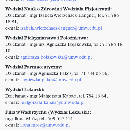
Wydział
Nauk o Zdrowiu i Wydziału Fizjoterapii
:
Dziekanat - mgr Izabela Wierzchacz-Langner, tel. 71 784
18 81,
e-mail:
izabela.wierzchacz-langner@umw.edu.pl
Wydział Pielęgniarstwa i Położnictwa:
Dziekanat - mgr inż. Agnieszka Bojakowska, tel.: 71 784 18
10
e-mail:
agnieszka.bojakowska@umw.edu.pl
Wydział Farmaceutyczny:
Dziekanat - mgr Agnieszka Pakos, tel. 71 784 05 36,
e-mail:
agnieszka.pakos@umw.edu.pl
Wydział Lekarski:
Dziekanat - mgr Małgorzata Kabała, tel. 784 16 64,
e-mail:
malgorzata.kabala@
umw.edu.pl
Filia w Wałbrzychu (Wydział Lekarski):
mgr Ilona Mróz, tel.: 509 557 131
e-mail:
ilona.mroz@umw.edu.pl