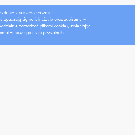
ystanie z naszego serwisu.
 że zgadzają się na ich użycie oraz zapisanie w
Gazeta
Gazeta studencka
Wydawnictwo
dzielnie zarządzać plikami cookies, zmieniając
Uczelniana
Lemiesz
UMW
temat w naszej polityce prywatności.
dent
Pracownik
Nauka
studenckie
Instrukcja obsługi strony
Konferencje
ty studenckie
Konkursy
Centrum Zarządzania
ndia
Oferty pracy
Projektami
cie dla studentów
Klauzula informacyjna HR
Granty i konkursy
nci z
Pracownicza Kasa
Uniwersyteckie Centrum
łnosprawnością
Zapomogowo-Pożyczkowa
Wspierania Badań Klinicznych
Wyszukiwarka afiliacji
pracowników UMW