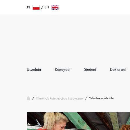
Przejdź
Wróć
PL
EN
do
do
treści
strony
głównej
Uczelnia
Kandydat
Student
Doktorant
/
Władze wydziału
Kierunek Ratownictwo Medyczne
/