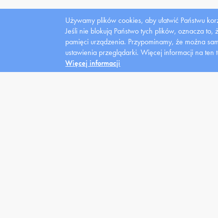
Używamy plików cookies, aby ułatwić Państwu korz
Jeśli nie blokują Państwo tych plików, oznacza to,
Dla
pamięci urządzenia. Przypominamy, że można samo
mediów
ustawienia przeglądarki.
Więcej informacji na ten 
Więcej informacji
Uczelnia
Kandydat
Stu
Władze
News
Domy 
Struktura
Oferta
Kredy
Zarządzenia
Warunki
Stype
Placówki lecznicze
Rejestracja
Wspar
Fundacja
Klasy Patronackie
Stude
Galeria
FAQ
niepe
Informacje dot. Przetwarzania
.
Danych Osobowych
Polityka prywatności
Bezpieczeństwo
Uczelnia