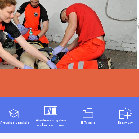
Akademicki system
irtualna uczelnia
E-Teczka
Erasmus+
archiwizacji prac