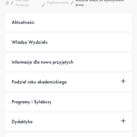
Kierunek
Rozdział miejsc na wykonywanie
/
Dyplomowanie
/
pracy…
Farmacja
/
Aktualności
Władze Wydziału
Informacje dla nowo przyjętych
Podział roku akademickiego
Programy i Sylabusy
Dydaktyka