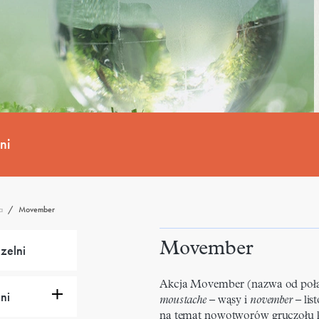
ni
a
/
Movember
Movember
zelni
Akcja Movember (nazwa od połą
ni
moustache
– wąsy i
november
– li
na temat nowotworów gruczołu kr