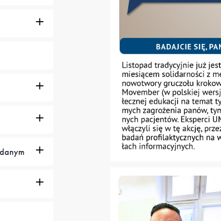
żądanym