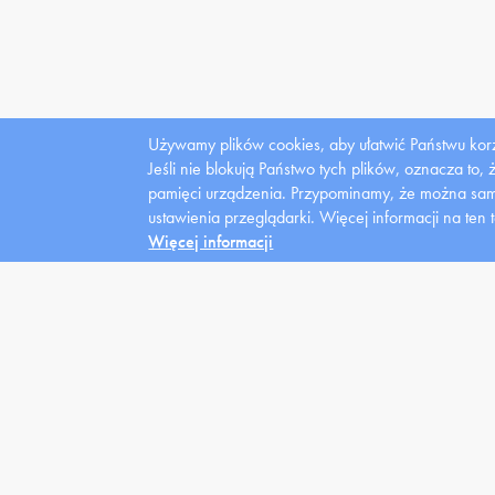
Używamy plików cookies, aby ułatwić Państwu korz
Jeśli nie blokują Państwo tych plików, oznacza to,
pamięci urządzenia. Przypominamy, że można samo
Dla
ustawienia przeglądarki.
Więcej informacji na ten 
mediów
Więcej informacji
Uczelnia
Kandydat
Stu
Władze
News
Domy
Struktura
Oferta
Kred
Zarządzenia
Warunki
Styp
Placówki lecznicze
Rejestracja
Wspa
Fundacja
Klasy Patronackie
Stud