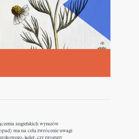
czenia angielskich wyrazów
stopad) ma na celu zwrócenie uwagi
okowego, jąder, czy prostaty