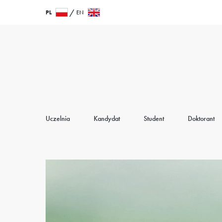
Przejdź
Wróć
PL
EN
do
do
treści
strony
głównej
Uczelnia
Kandydat
Student
Doktorant