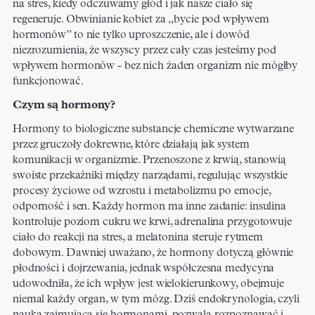
na stres, kiedy odczuwamy głód i jak nasze ciało się
regeneruje. Obwinianie kobiet za „bycie pod wpływem
hormonów” to nie tylko uproszczenie, ale i dowód
niezrozumienia, że wszyscy przez cały czas jesteśmy pod
wpływem hormonów - bez nich żaden organizm nie mógłby
funkcjonować.
Czym są hormony?
Hormony to biologiczne substancje chemiczne wytwarzane
przez gruczoły dokrewne, które działają jak system
komunikacji w organizmie. Przenoszone z krwią, stanowią
swoiste przekaźniki między narządami, regulując wszystkie
procesy życiowe od wzrostu i metabolizmu po emocje,
odporność i sen. Każdy hormon ma inne zadanie: insulina
kontroluje poziom cukru we krwi, adrenalina przygotowuje
ciało do reakcji na stres, a melatonina steruje rytmem
dobowym. Dawniej uważano, że hormony dotyczą głównie
płodności i dojrzewania, jednak współczesna medycyna
udowodniła, że ich wpływ jest wielokierunkowy, obejmuje
niemal każdy organ, w tym mózg. Dziś endokrynologia, czyli