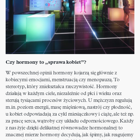
Czy hormony to „sprawa kobiet”?
W powszechnej opinii hormony kojarzą się głównie z
kobiecymi emocjami, menstruacją czy menopauzą. To
stereotyp, który zniekształca rzeczywistość. Hormony
działają w każdym ciele, niezależnie od płci i wieku oraz
sterują tysiącami procesów życiowych. U mężczyzn regulują
m.in. poziom energii, masę mięśniową, nastrój czy płodność,
u kobiet odpowiadają za cykl miesiączkowy i ciążę, ale też np.
za pracę serca, wątroby czy układu odpornościowego. Każdy
z nas żyje dzięki delikatnej równowadze hormonalnej: to
znacznej mierze hormony decydują, jak śpimy, jak reagujemy