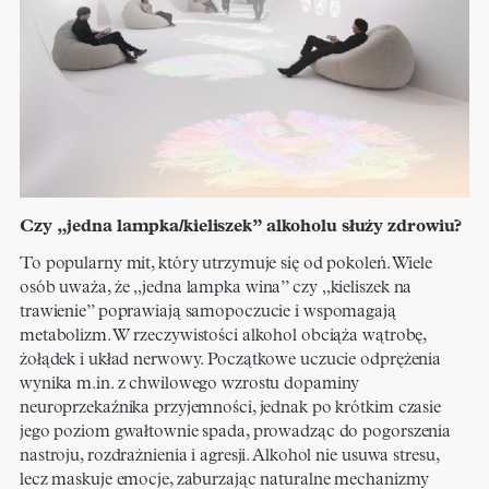
Czy „jedna lampka/kieliszek” alkoholu służy zdrowiu?
To popularny mit, który utrzymuje się od pokoleń. Wiele
osób uważa, że „jedna lampka wina” czy „kieliszek na
trawienie” poprawiają samopoczucie i wspomagają
metabolizm. W rzeczywistości alkohol obciąża wątrobę,
żołądek i układ nerwowy. Początkowe uczucie odprężenia
wynika m.in. z chwilowego wzrostu dopaminy
neuroprzekaźnika przyjemności, jednak po krótkim czasie
jego poziom gwałtownie spada, prowadząc do pogorszenia
nastroju, rozdrażnienia i agresji. Alkohol nie usuwa stresu,
lecz maskuje emocje, zaburzając naturalne mechanizmy