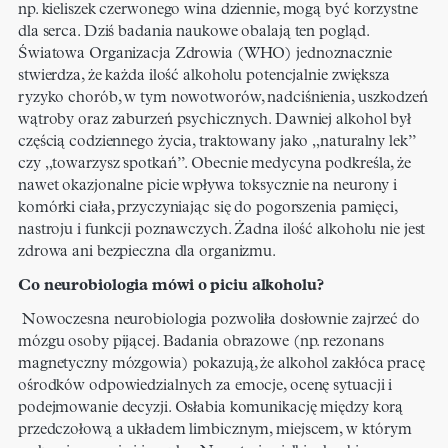
np. kieliszek czerwonego wina dziennie, mogą być korzystne
dla serca. Dziś badania naukowe obalają ten pogląd.
Światowa Organizacja Zdrowia (WHO) jednoznacznie
stwierdza, że każda ilość alkoholu potencjalnie zwiększa
ryzyko chorób, w tym nowotworów, nadciśnienia, uszkodzeń
wątroby oraz zaburzeń psychicznych. Dawniej alkohol był
częścią codziennego życia, traktowany jako „naturalny lek”
czy „towarzysz spotkań”. Obecnie medycyna podkreśla, że
nawet okazjonalne picie wpływa toksycznie na neurony i
komórki ciała, przyczyniając się do pogorszenia pamięci,
nastroju i funkcji poznawczych. Żadna ilość alkoholu nie jest
zdrowa ani bezpieczna dla organizmu.
Co neurobiologia mówi o piciu alkoholu?
Nowoczesna neurobiologia pozwoliła dosłownie zajrzeć do
mózgu osoby pijącej. Badania obrazowe (np. rezonans
magnetyczny mózgowia) pokazują, że alkohol zakłóca pracę
ośrodków odpowiedzialnych za emocje, ocenę sytuacji i
podejmowanie decyzji. Osłabia komunikację między korą
przedczołową a układem limbicznym, miejscem, w którym