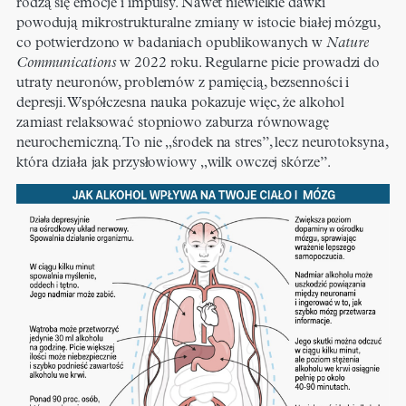
rodzą się emocje i impulsy. Nawet niewielkie dawki
powodują mikrostrukturalne zmiany w istocie białej mózgu,
co potwierdzono w badaniach opublikowanych w
Nature
Communications
w 2022 roku. Regularne picie prowadzi do
utraty neuronów, problemów z pamięcią, bezsenności i
depresji. Współczesna nauka pokazuje więc, że alkohol
zamiast relaksować stopniowo zaburza równowagę
neurochemiczną. To nie „środek na stres”, lecz neurotoksyna,
która działa jak przysłowiowy „wilk owczej skórze”.