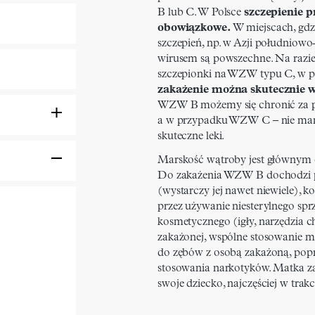
B lub C. W Polsce
szczepienie 
obowiązkowe.
W miejscach, gdzi
szczepień, np. w Azji południowo
wirusem są powszechne. Na razie
szczepionki na WZW typu C, w p
zakażenie można skutecznie w
WZW B możemy się chronić za po
a w przypadku WZW C – nie mam
skuteczne leki.
Marskość wątroby jest głównym 
Do zakażenia WZW B dochodzi pr
(wystarczy jej nawet niewiele), k
przez używanie niesterylnego sp
kosmetycznego (igły, narzędzia c
zakażonej, wspólne stosowanie ma
do zębów z osobą zakażoną, poprz
stosowania narkotyków. Matka 
swoje dziecko, najczęściej w trak