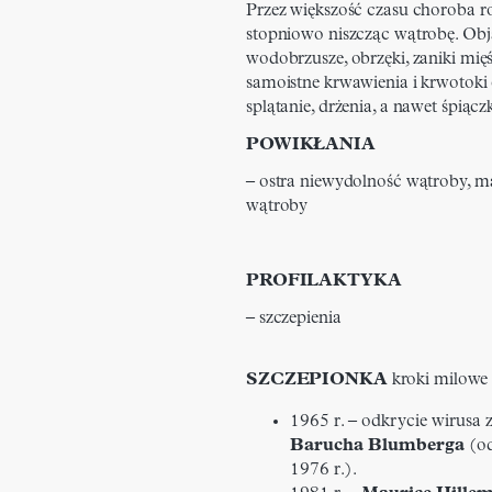
Przez większość czasu choroba ro
stopniowo niszcząc wątrobę. Ob
wodobrzusze, obrzęki, zaniki mięś
samoistne krwawienia i krwotoki
splątanie, drżenia, a nawet śpiącz
POWIKŁANIA
– ostra niewydolność wątroby, m
wątroby
PROFILAKTYKA
– szczepienia
SZCZEPIONKA
kroki milowe
1965 r. – odkrycie wirusa
Barucha Blumberga
(od
1976 r.).