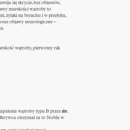
zwija się skrycie, bez objawów,
jawy marskości wątroby to
ni, żylaki na brzuchu i w przełyku,
 oraz objawy neurologiczne –
ka.
arskość wątroby, pierwotny rak
 zapalenia wątroby typu B przez
dr.
krywca otrzymał za to Nobla w