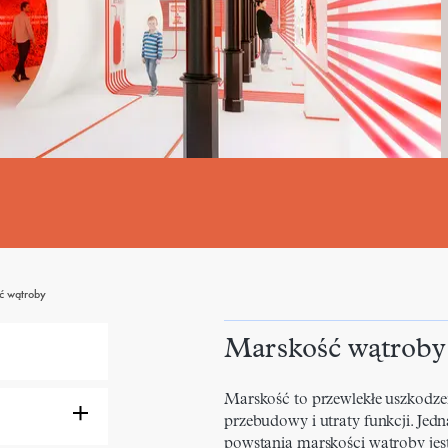
ć wątroby
Marskość wątroby
Marskość to przewlekłe uszkodze
przebudowy i utraty funkcji. Jed
powstania marskości wątroby jes