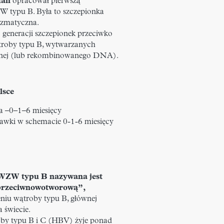
man
opracował pierwszą
W typu B. Była to szczepionka
lazmatyczna.
j generacji szczepionek przeciwko
roby typu B, wytwarzanych
cznej (lub rekombinowanego DNA).
lsce
a –0–1–6 miesięcy
 dawki w schemacie 0-1-6 miesięcy
 WZW typu B nazywana jest
„przeciwnowotworową”,
niu wątroby typu B, głównej
 świecie.
oby typu B i C (HBV) żyje ponad