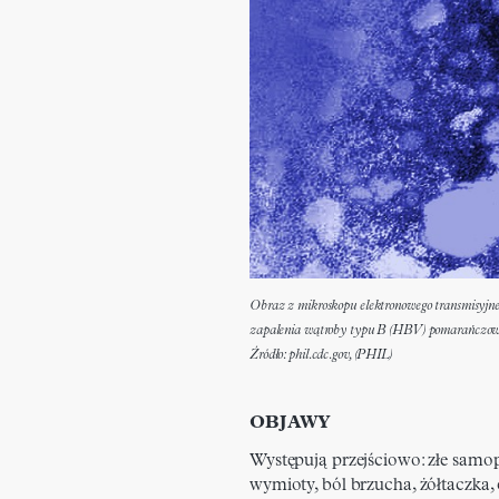
Obraz z mikroskopu elektronowego transmisyjne
zapalenia wątroby typu B (HBV) pomarańczow
Źródło: phil.cdc.gov, (PHIL)
OBJAWY
Występują przejściowo: złe samop
wymioty, ból brzucha, żółtaczka, 