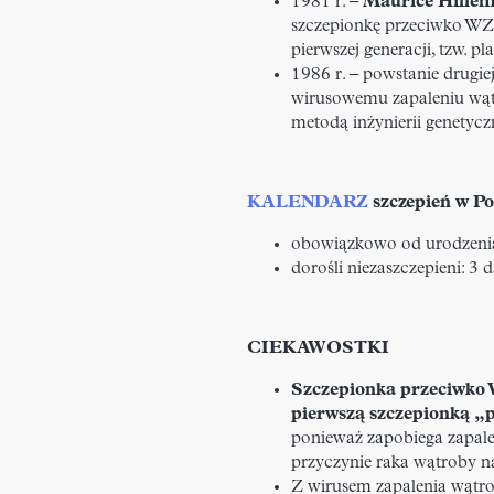
1981 r. –
Maurice Hille
szczepionkę przeciwko WZ
pierwszej generacji, tzw. p
1986 r. – powstanie drugie
wirusowemu zapaleniu wąt
metodą inżynierii genety
KALENDARZ
szczepień w Po
obowiązkowo od urodzeni
dorośli niezaszczepieni: 3
CIEKAWOSTKI
Szczepionka przeciwko
pierwszą szczepionką 
ponieważ zapobiega zapale
przyczynie raka wątroby na
Z wirusem zapalenia wątr