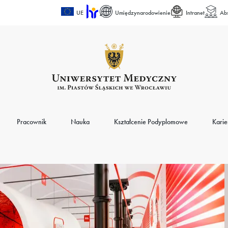
UE
Umiędzynarodowienie
Intranet
Ab
Pracownik
Nauka
Kształcenie Podyplomowe
Karie