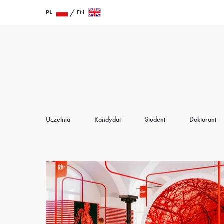
Przejdź
Wróć
PL
EN
do
do
treści
strony
głównej
Uczelnia
Kandydat
Student
Doktorant