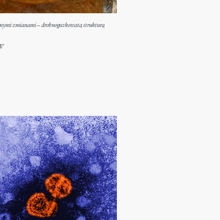
cznymi zmianami – drobnoguzkowatą strukturą
MW