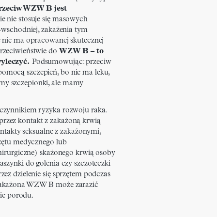
przeciw WZW B jest
e nie stosuje się masowych
-wschodniej, zakażenia tym
 nie ma opracowanej skutecznej
rzeciwieństwie do
WZW B – to
yleczyć.
Podsumowując: przeciw
mocą szczepień, bo nie ma leku,
y szczepionki, ale mamy
czynnikiem ryzyka rozwoju raka.
zez kontakt z zakażoną krwią
ontakty seksualne z zakażonymi,
rzętu medycznego lub
hirurgiczne) skażonego krwią osoby
szynki do golenia czy szczoteczki
ez dzielenie się sprzętem podczas
zakażona WZW B może zarazić
cie porodu.