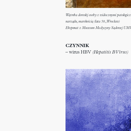
Wątroba dorosłej osoby z widocznymi patologi
narządu, marskością (lata 50., Wrocław)
Eksponat z Muzeum Medycyny Sądowej U
CZYNNIK
– wirus HBV
(Hepatitis B Virus)