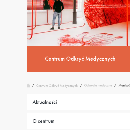
Centrum Odkryć Medycznych
/
Odkrycia medyczne
/
Marskoś
Centrum Odkryć Medycznych
/
Aktualności
O centrum