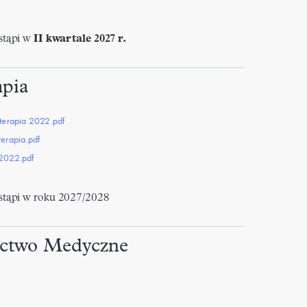
tąpi
w
II kwartale 2027 r.
apia
oterapia 2022.pdf
terapia.pdf
 2022.pdf
tąpi w roku
2027/2028
ictwo Medyczne