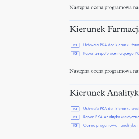
Następna ocena programowa nas
Kierunek Farmacj
Uchwała PKA dot. kierunku far
PDF
Raport zespołu oceniającego PK
PDF
Następna ocena programowa nas
Kierunek Anality
Uchwała PKA dot. kierunku ana
PDF
Raport PKA Analityka Medyczn
PDF
Ocena progamowa - analityka 
PDF