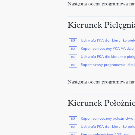
Następna ocena programowa nas
Kierunek Pielęgni
Uchwała PKA dot. kierunku pie
PDF
Raport samooceny PKA Wydział Pi
PDF
Uchwała PKA dla kierunku piel
PDF
Raport oceny programowej dla ki
PDF
Następna ocena programowa nas
Kierunek Położni
Raport samooceny położnictwo.
PDF
Uchwała PKA dot. kierunku poł
PDF
Raport położnictwo 2021.pdf
PDF