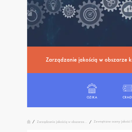
Zarządzanie jakością w obszarze k
OZiKA
CRM
/
Zewnętrzne oceny jakości 
Zarządzanie jakością w obszarze…
/