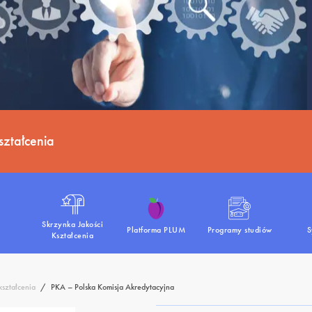
ształcenia
Skrzynka Jakości
D
Platforma PLUM
Programy studiów
S
Kształcenia
kształcenia
/
PKA – Polska Komisja Akredytacyjna