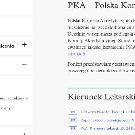
PKA – Polska Kom
Polska Komisja Akredytacyjna (PK
niezależnie na rzecz doskonalenia
Uczelnie, w tym nasza podlegaj
Komisji Akredytacyjnej. Standa
ałcenia
ewaluacji jakości kształcenia PK
stronach
.
Poniżej przedstawiamy zestawien
poszczególne kierunki studiów re
Kierunek Lekarsk
ierunku Lekarskim
Położnych
Uchwała PKA dot. kierunku lek
PDF
Raport zespołu oceniającego P
PDF
PKA_Kierunek Lekarski 2024 R
PDF