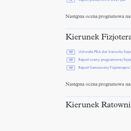
Następna ocena programowa nas
Kierunek Fizjoter
Uchwała PKA dot. kierunku fizj
PDF
Raport oceny programowej fizjo
PDF
Raport Samooceny Fizjoterapia
PDF
Następna ocena programowa nas
Kierunek Ratown