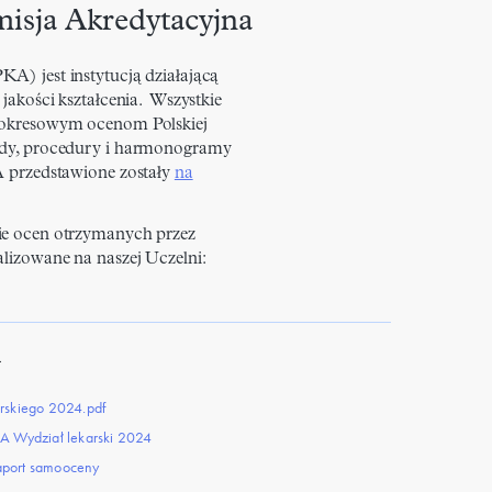
isja Akredytacyjna
A) jest instytucją działającą
 jakości kształcenia. Wszystkie
ą okresowym ocenom Polskiej
rdy, procedury i harmonogramy
A przedstawione zostały
na
ie ocen otrzymanych przez
alizowane na naszej Uczelni:
i
arskiego 2024.pdf
KA Wydział lekarski 2024
aport samooceny