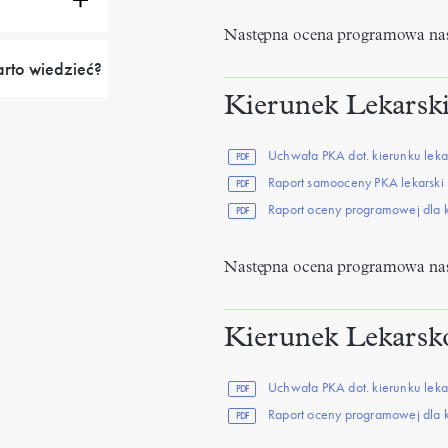
Następna ocena programowa nas
arto wiedzieć?
Kierunek Lekarski
Uchwała PKA dot. kierunku lekars
PDF
Raport samooceny PKA lekarski 
PDF
Raport oceny programowej dla ki
PDF
Następna ocena programowa na
Kierunek Lekarsko
Uchwała PKA dot. kierunku leka
PDF
Raport oceny programowej dla k
PDF