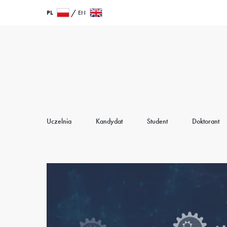
Przejdź
Wróć
PL
EN
do
do
treści
strony
głównej
Uczelnia
Kandydat
Student
Doktorant