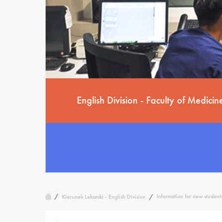
English Division - Faculty of Medicin
/
Information for new student
Kierunek Lekarski - English Division
/