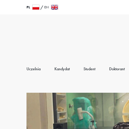
Przejdź
Wróć
PL
EN
do
do
treści
strony
głównej
Uczelnia
Kandydat
Student
Doktorant