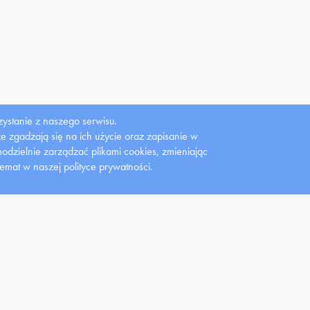
ystanie z naszego serwisu.
 że zgadzają się na ich użycie oraz zapisanie w
dzielnie zarządzać plikami cookies, zmieniając
Gazeta
Gazeta studencka
Wydawnictwo
temat w naszej polityce prywatności.
Uczelniana
Lemiesz
UMW
dent
Pracownik
Nauka
 studenckie
Instrukcja obsługi strony
Konferencje
yty studenckie
Konkursy
Centrum Zarządzania
Projektami
endia
Oferty pracy
Granty i konkursy