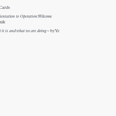
 Cards
entation to Operation: Welcome
nik
it is and what we are doing
–
by Ye