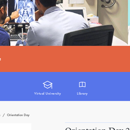
e
Virtual University
Library
s
/
Orientation Day