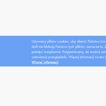
Używamy plików cookies, aby ułatwić Państwu korz
Jeśli nie blokują Państwo tych plików, oznacza to,
pamięci urządzenia. Przypominamy, że można samo
Dla
ustawienia przeglądarki.
Więcej informacji na ten 
mediów
Więcej informacji
Uczelnia
Kandydat
Stu
Władze
News
Domy
Struktura
Oferta
Kred
Zarządzenia
Warunki
Styp