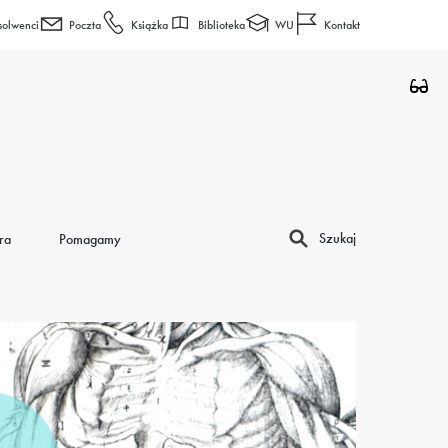
Biblioteka
WU
solwenci
Poczta
Książka
Kontakt
Szukaj
ra
Pomagamy