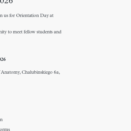
2026
in us for Orientation Day at
nity to meet fellow students and
026
 Anatomy, Chalubinskiego 6a,
on
Forms