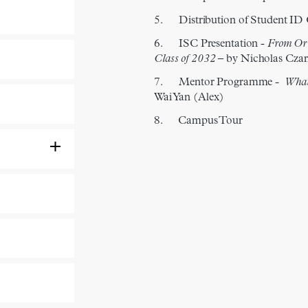
5. Distribution of Student ID
6. ISC Presentation -
From Ori
Class of 2032
– by Nicholas Czar
7.
Mentor Programme -
What 
Wai Yan (Alex)
8. Campus Tour