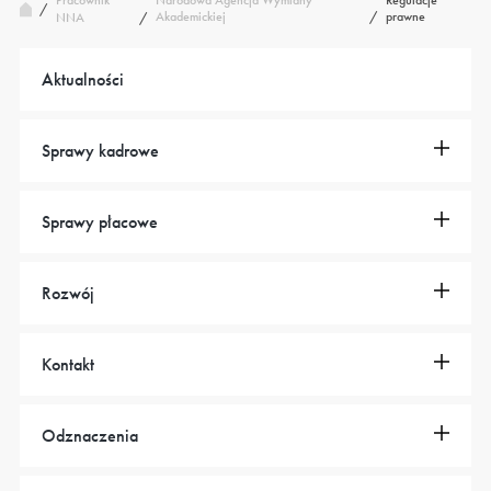
Pracownik
Narodowa Agencja Wymiany
Regulacje
/
Akademickiej
/
prawne
NNA
/
Aktualności
Sprawy kadrowe
Sprawy płacowe
Rozwój
Kontakt
Odznaczenia