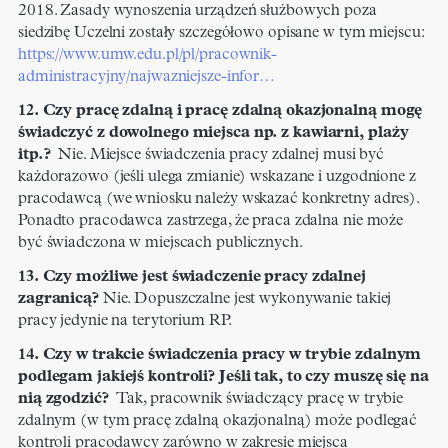
2018. Zasady wynoszenia urządzeń służbowych poza
siedzibę Uczelni zostały szczegółowo opisane w tym miejscu:
https://www.umw.edu.pl/pl/pracownik-
administracyjny/najwazniejsze-infor…
12. Czy pracę zdalną i pracę zdalną okazjonalną mogę
świadczyć z dowolnego miejsca np. z kawiarni, plaży
itp.?
Nie. Miejsce świadczenia pracy zdalnej musi być
każdorazowo (jeśli ulega zmianie) wskazane i uzgodnione z
pracodawcą (we wniosku należy wskazać konkretny adres).
Ponadto pracodawca zastrzega, że praca zdalna nie może
być świadczona w miejscach publicznych.
13. Czy możliwe jest świadczenie pracy zdalnej
zagranicą?
Nie. Dopuszczalne jest wykonywanie takiej
pracy jedynie na terytorium RP.
14. Czy w trakcie świadczenia pracy w trybie zdalnym
podlegam jakiejś kontroli? Jeśli tak, to czy muszę się na
nią zgodzić?
Tak, pracownik świadczący pracę w trybie
zdalnym (w tym pracę zdalną okazjonalną) może podlegać
kontroli pracodawcy zarówno w zakresie miejsca