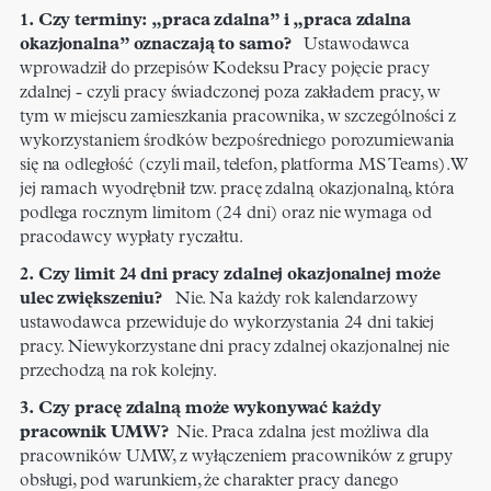
1. Czy terminy: „praca zdalna” i „praca zdalna
okazjonalna” oznaczają to samo?
Ustawodawca
wprowadził do przepisów Kodeksu Pracy pojęcie pracy
zdalnej - czyli pracy świadczonej poza zakładem pracy, w
tym w miejscu zamieszkania pracownika, w szczególności z
wykorzystaniem środków bezpośredniego porozumiewania
się na odległość (czyli mail, telefon, platforma MS Teams). W
jej ramach wyodrębnił tzw. pracę zdalną okazjonalną, która
podlega rocznym limitom (24 dni) oraz nie wymaga od
pracodawcy wypłaty ryczałtu.
2. Czy limit 24 dni pracy zdalnej okazjonalnej może
ulec zwiększeniu?
Nie. Na każdy rok kalendarzowy
ustawodawca przewiduje do wykorzystania 24 dni takiej
pracy. Niewykorzystane dni pracy zdalnej okazjonalnej nie
przechodzą na rok kolejny.
3. Czy pracę zdalną może wykonywać każdy
pracownik UMW?
Nie. Praca zdalna jest możliwa dla
pracowników UMW, z wyłączeniem pracowników z grupy
obsługi, pod warunkiem, że charakter pracy danego