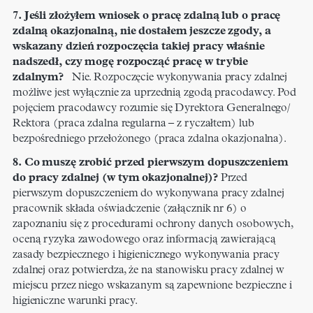
7. Jeśli złożyłem wniosek o pracę zdalną lub o pracę
zdalną okazjonalną, nie dostałem jeszcze zgody, a
wskazany dzień rozpoczęcia takiej pracy właśnie
nadszedł, czy mogę rozpocząć pracę w trybie
zdalnym?
Nie. Rozpoczęcie wykonywania pracy zdalnej
możliwe jest wyłącznie za uprzednią zgodą pracodawcy. Pod
pojęciem pracodawcy rozumie się Dyrektora Generalnego/
Rektora (praca zdalna regularna – z ryczałtem) lub
bezpośredniego przełożonego (praca zdalna okazjonalna).
8. Co muszę zrobić przed pierwszym dopuszczeniem
do pracy zdalnej (w tym okazjonalnej)?
Przed
pierwszym dopuszczeniem do wykonywana pracy zdalnej
pracownik składa oświadczenie (załącznik nr 6) o
zapoznaniu się z procedurami ochrony danych osobowych,
oceną ryzyka zawodowego oraz informacją zawierającą
zasady bezpiecznego i higienicznego wykonywania pracy
zdalnej oraz potwierdza, że na stanowisku pracy zdalnej w
miejscu przez niego wskazanym są zapewnione bezpieczne i
higieniczne warunki pracy.