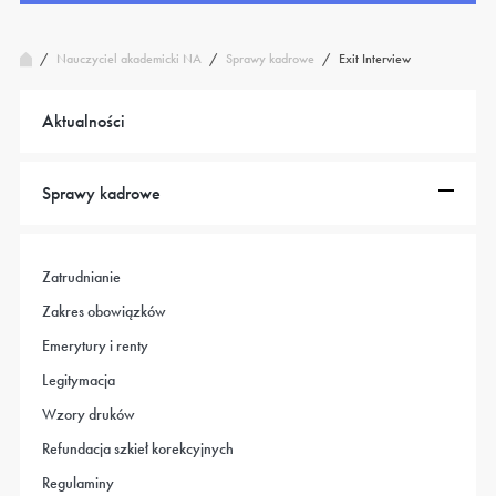
/
Sprawy kadrowe
/
Exit Interview
Nauczyciel akademicki NA
/
Aktualności
Sprawy kadrowe
Zatrudnianie
Zakres obowiązków
Emerytury i renty
Legitymacja
Wzory druków
Refundacja szkieł korekcyjnych
Regulaminy