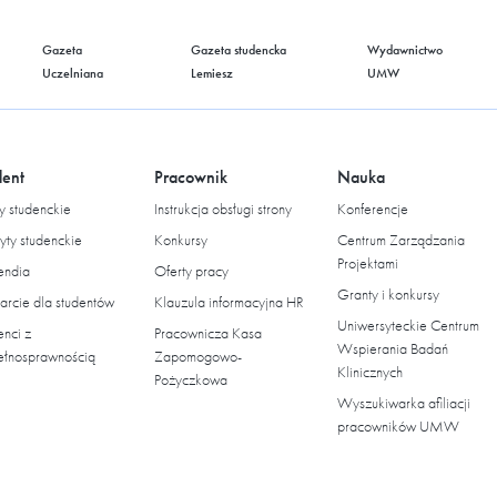
Gazeta
Gazeta studencka
Wydawnictwo
Uczelniana
Lemiesz
UMW
dent
Pracownik
Nauka
 studenckie
Instrukcja obsługi strony
Konferencje
yty studenckie
Konkursy
Centrum Zarządzania
Projektami
endia
Oferty pracy
Granty i konkursy
rcie dla studentów
Klauzula informacyjna HR
Uniwersyteckie Centrum
enci z
Pracownicza Kasa
Wspierania Badań
ełnosprawnością
Zapomogowo-
Klinicznych
Pożyczkowa
Wyszukiwarka afiliacji
pracowników UMW