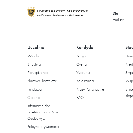
Dla
mediów
Uczelnia
Kandydat
Stu
Władze
News
Domy
Struktura
Oferta
Kred
Zarządzenia
Warunki
Styp
Placówki lecznicze
Rejestracja
Wspa
Fundacja
Klasy Patronackie
Stud
niep
Galeria
FAQ
.
Informacje dot.
Przetwarzania Danych
Osobowych
Polityka prywatności