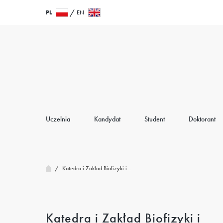
Przejdź
Wróć
PL
EN
do
do
treści
strony
głównej
Uczelnia
Kandydat
Student
Doktorant
/
Katedra i Zakład Biofizyki i…
Katedra i Zakład Biofizyki i