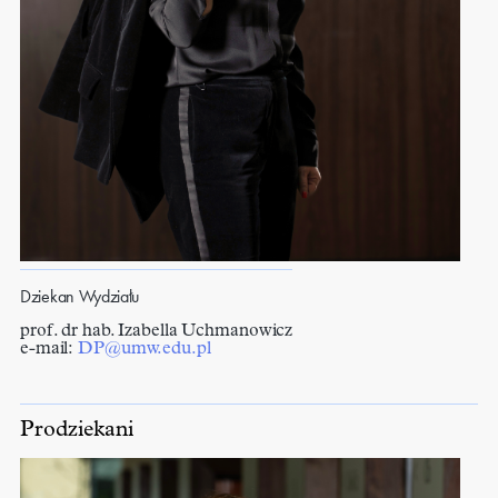
Dziekan Wydziału
prof. dr hab. Izabella Uchmanowicz
e-mail:
DP@umw.edu.pl
Prodziekani