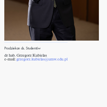
Prodziekan ds. Studentów
dr hab. Grzegorz Kubielas
e-mail:
grzegorz.kubielas@umw.edu.pl